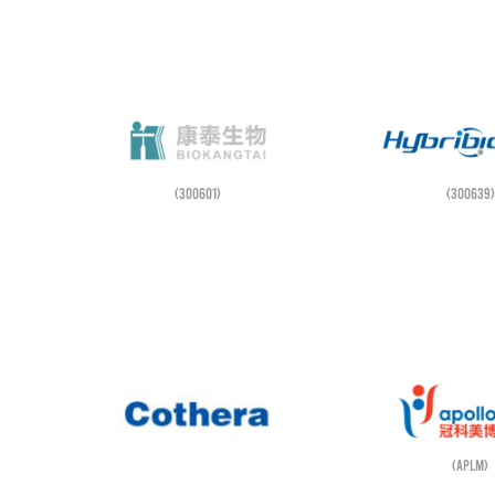
(300601)
(300639)
(APLM)