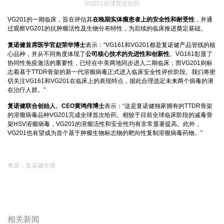
VG201全球首次给药
VG201的一期临床，旨在评估其
在晚期实体瘤患者上的安全性和耐受性
，并通
过观察VG201的抗肿瘤活性及生物分布特性，为后续的临床推进奠定基础。
复诺健首席医学官赵荣华博士
表示：“VG161和VG201都是复诺健产品管线的核
心品种，并从不同角度体现了
公司核心技术的先进性和创新性
。VG161彰显了
协同性免疫激活的重要性，已经在中美两地同步进入二期临床；而VG201则标
志着基于TTDR骨架的新一代溶瘤病毒正式进入临床安全性评价阶段。我们将密
切关注VG161和VG201在临床上的表现特点，据此合理选定未来两个病毒的潜
在治疗人群。”
复诺健联合创始人、CEO黄鸿伟博士
表示：“这是复诺健独家拥有的TTDR骨架
的溶瘤病毒品种VG201完成全球首次给药。相较于目前全球临床阶段的减毒骨
架HSV溶瘤病毒，VG201的溶瘤活性和安全性均有非常显著提高。此外，
VG201也有望成为首个基于肿瘤生物标志物的靶向性复制溶瘤病毒药物。”
来源：复诺健生物
相关新闻