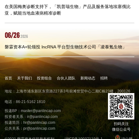
在美国梅奥诊断支持下，「凯普瑞生物」产品及服务落地埃塞俄比
亚，赋能当地血液病精准诊断
06/26
2026
磐霖资本A+轮领投 lncRNA 平台型生物技术公司「凌泰氪生物」
首页
关于我们
投资组合
合伙人团队
新闻动态
招聘
地址：上海市浦东新区东育路227弄3号前滩世贸中心二期C栋23楼，200126
电话：86-21-5162 1810
投递BP：
master@panlincap.com
投资者关系：
ir@panlincap.com
投递简历：
hr@panlincap.com
扫码关注
公共关系：
pr@panlincap.com
微信公众号