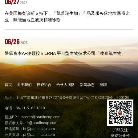
06/27
2026
在美国梅奥诊断支持下，「凯普瑞生物」产品及服务落地埃塞俄比
亚，赋能当地血液病精准诊断
06/26
2026
磐霖资本A+轮领投 lncRNA 平台型生物技术公司「凌泰氪生物」
首页
关于我们
投资组合
合伙人团队
新闻动态
招聘
地址：上海市浦东新区东育路227弄3号前滩世贸中心二期C栋23楼，200126
电话：86-21-5162 1810
投递BP：
master@panlincap.com
投资者关系：
ir@panlincap.com
投递简历：
hr@panlincap.com
扫码关注
公共关系：
pr@panlincap.com
微信公众号