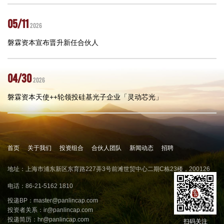
05/11
2026
磐霖资本宣布晋升新任合伙人
04/30
2026
磐霖资本天使++轮领投硅基光子企业「灵动芯光」
首页
关于我们
投资组合
合伙人团队
新闻动态
招聘
地址：上海市浦东新区东育路227弄3号前滩世贸中心二期C栋23楼，200126
电话：86-21-5162 1810
投递BP：
master@panlincap.com
投资者关系：
ir@panlincap.com
投递简历：
hr@panlincap.com
扫码关注