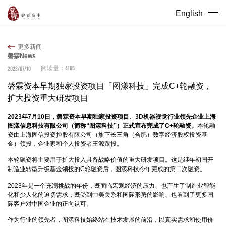
English
更多新闻
磐霖News
4105
2023/07/10
阅读量：
磐霖资本早期独家投资项目「图漾科技」完成C+轮融资，
扩大投资重大研发项目
2023年7月10日，磐霖资本早期独家投资项目、3D机器视觉行业领先企业上海
图漾信息科技有限公司（简称“图漾科技”）正式宣布完成了C+轮融资。
本轮融
资由上海固信投资控股有限公司（旗下长三角（合肥）数字经济股权投资基
金）领投，企业家和个人投资者王源跟投。
本轮融资将主要用于扩大投入具备战略价值的重大研发项目。这是继年初国开
制造业转型升级基金领投的C轮融资后，图漾科技今年完成的第二次融资。
2023年是一个充满挑战的年份，既面临宏观经济的压力、也产生了制造业智能
化和少人化的迫切需求；既受到中美关系和国际形势的影响、也看到了更多国
际客户对中国企业的正向认可。
作为行业的领先者，图漾科技始终站在技术发展的前沿，以真实需求和使用价